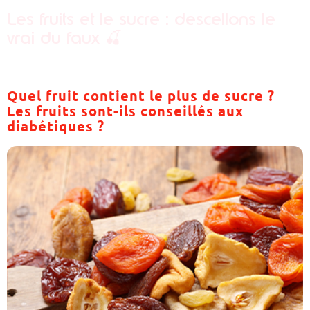
Les fruits et le sucre : descellons le
vrai du faux
🍒
Quel fruit contient le plus de sucre ?
Les fruits sont-ils conseillés aux
diabétiques ?