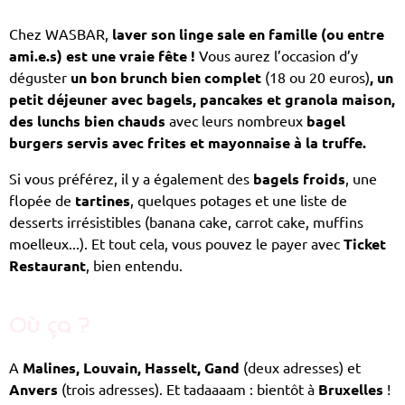
Chez WASBAR,
laver son linge sale en famille (ou entre
ami.e.s) est une vraie fête !
Vous aurez l’occasion d’y
déguster
un bon brunch bien complet
(18 ou 20 euros)
, un
petit déjeuner avec bagels, pancakes et granola maison,
des lunchs bien chauds
avec leurs nombreux
bagel
burgers servis avec frites et mayonnaise à la truffe.
Si vous préférez, il y a également des
bagels froids
, une
flopée de
tartines
, quelques potages et une liste de
desserts irrésistibles (banana cake, carrot cake, muffins
moelleux...). Et tout cela, vous pouvez le payer avec
Ticket
Restaurant
, bien entendu.
Où ça ?
A
Malines, Louvain, Hasselt, Gand
(deux adresses) et
Anvers
(trois adresses). Et tadaaaam : bientôt à
Bruxelles
!