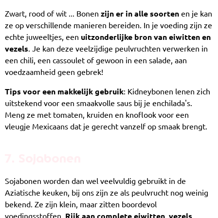
Zwart, rood of wit ... Bonen
zijn er in alle soorten
en je kan
ze op verschillende manieren bereiden. In je voeding zijn ze
echte juweeltjes, een
uitzonderlijke bron van eiwitten en
vezels
. Je kan deze veelzijdige peulvruchten verwerken in
een chili, een cassoulet of gewoon in een salade, aan
voedzaamheid geen gebrek!
Tips voor een makkelijk gebruik
: Kidneybonen lenen zich
uitstekend voor een smaakvolle saus bij je enchilada's.
Meng ze met tomaten, kruiden en knoflook voor een
vleugje Mexicaans dat je gerecht vanzelf op smaak brengt.
7. Sojabonen
Sojabonen worden dan wel veelvuldig gebruikt in de
Aziatische keuken, bij ons zijn ze als peulvrucht nog weinig
bekend. Ze zijn klein, maar zitten boordevol
voedingsstoffen.
Rijk aan complete eiwitten, vezels,