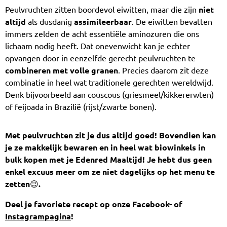
Peulvruchten zitten boordevol eiwitten, maar die zijn
niet
altijd
als dusdanig
assimileerbaar
. De eiwitten bevatten
immers zelden de acht essentiële aminozuren die ons
lichaam nodig heeft. Dat onevenwicht kan je echter
opvangen door in eenzelfde gerecht peulvruchten te
combineren met volle granen
. Precies daarom zit deze
combinatie in heel wat traditionele gerechten wereldwijd.
Denk bijvoorbeeld aan couscous (griesmeel/kikkererwten)
of feijoada in Brazilië (rijst/zwarte bonen).
Met peulvruchten zit je dus altijd goed! Bovendien kan
je ze makkelijk bewaren en in heel wat biowinkels in
bulk kopen met je Edenred Maaltijd! Je hebt dus geen
enkel excuus meer om ze niet dagelijks op het menu te
zetten
😉
.
Deel je favoriete recept op onze
Facebook-
of
Instagrampagina
!