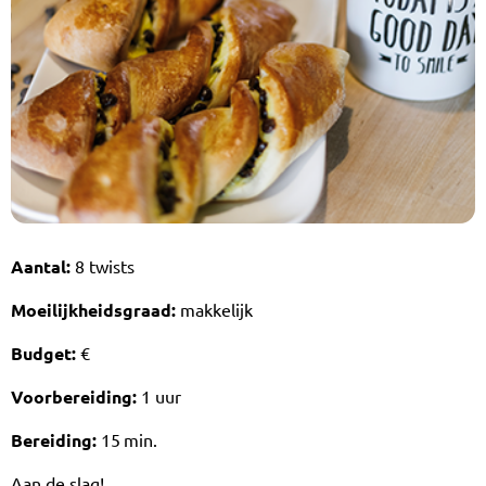
Aantal:
8 twists
Moeilijkheidsgraad:
makkelijk
Budget:
€
Voorbereiding:
1 uur
Bereiding:
15 min.
Aan de slag!