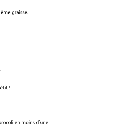
 même graisse.
.
tit !
brocoli en moins d'une